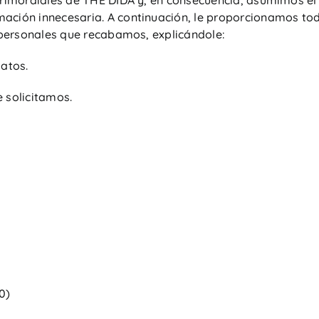
primordiales de THE DIDA y, en consecuencia, asumimos el
ación innecesaria. A continuación, le proporcionamos tod
s personales que recabamos, explicándole:
datos.
 solicitamos.
0)