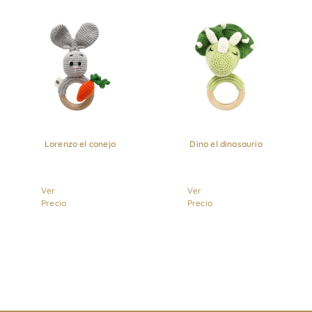
Lorenzo el conejo
Dino el dinosaurio
Ver
Ver
Precio
Precio