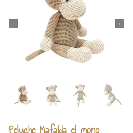


Peluche Mafalda el mono